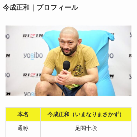
今成正和｜プロフィール
本名
今成正和（いまなりまさかず）
通称
足関十段