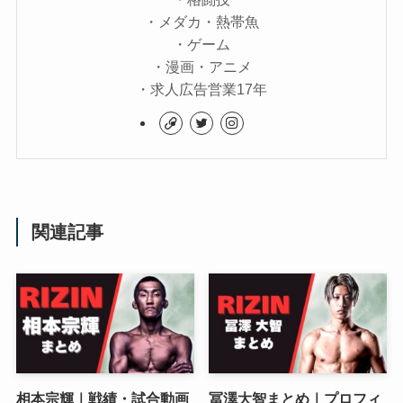
・メダカ・熱帯魚
・ゲーム
・漫画・アニメ
・求人広告営業17年
関連記事
相本宗輝｜戦績・試合動画
冨澤大智まとめ｜プロフィ