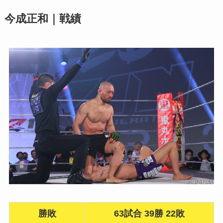
今成正和｜戦績
勝敗
63試合 39勝 22敗