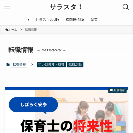
サラスタ！
仕事スキルUP
格闘技情報
副業
ホーム
転職情報
転職情報
– category –
転職情報
狙い目業種・職種
転職活動
転職情報