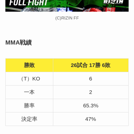
(C)RIZIN FF
MMA戦績
勝敗
26試合 17勝 6敗
（T）KO
6
一本
2
勝率
65.3%
決定率
47%