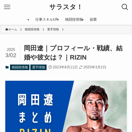
サラスタ！
仕事スキルUP
格闘技情報
副業
ホーム
格闘技情報
選手情報
岡田遼｜プロフィール・戦績、結
2025
3/02
婚や彼女は？｜RIZIN
2023年8月11日
2025年3月2日
格闘技情報
選手情報