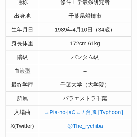
通称
修斗工学最強研究者
出身地
千葉県船橋市
生年月日
1989年4月10日（34歳）
身長体重
172cm 61kg
階級
バンタム級
血液型
–
最終学歴
千葉大学（大学院）
所属
パラエストラ千葉
入場曲
→Pia-no-jaC← / 台風 [Typhoon］
X(Twitter)
@The_rychiba