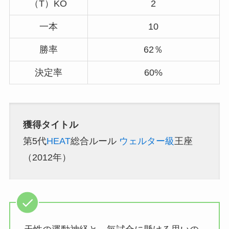
（T）KO
2
一本
10
勝率
62％
決定率
60%
獲得タイトル
第5代
HEAT
総合ルール
ウェルター級
王座
（2012年）