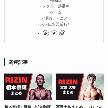
・メダカ・熱帯魚
・ゲーム
・漫画・アニメ
・求人広告営業17年
関連記事
相本宗輝｜戦績・試合動画
冨澤大智まとめ｜プロフィ