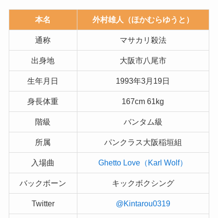
本名
外村雄人（ほかむらゆうと）
通称
マサカリ殺法
出身地
大阪市八尾市
生年月日
1993年3月19日
身長体重
167cm 61kg
階級
バンタム級
所属
パンクラス大阪稲垣組
入場曲
Ghetto Love（Karl Wolf）
バックボーン
キックボクシング
Twitter
@Kintarou0319