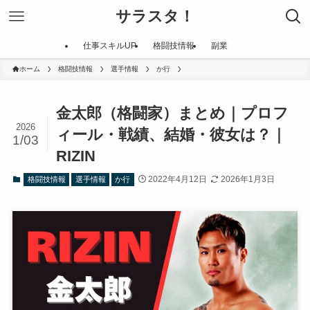
サラスタ！
仕事スキルUP
格闘技情報
副業
ホーム
格闘技情報
選手情報
か行
金太郎（格闘家）まとめ｜プロフ
2026
ィール・戦績、結婚・彼女は？｜
1/03
RIZIN
2022年4月12日
2026年1月3日
格闘技情報
選手情報
か行