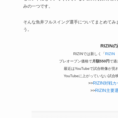
みの一つです。
そんな魚井フルスイング選手についてまとめてみまし
う。
RIZI
RIZINでは新しく「
RIZIN
プレオープン価格で
月額550円
で過
最近はYouTubeで試合映像
YouTubeに上がっていない
>>
RIZIN対
>>
RIZIN主