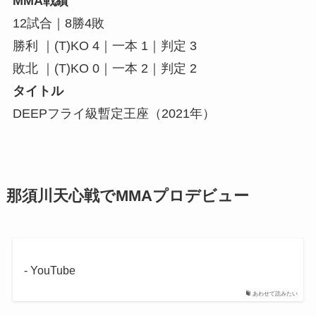
MMA戦績
12試合｜8勝4敗
勝利 ｜(T)KO 4｜一本 1｜判定 3
敗北 ｜(T)KO 0｜一本 2｜判定 2
タイトル
DEEPフライ級暫定王座（2021年）
那須川天心戦でMMAプロデビュー
- YouTube
あわせて読みたい