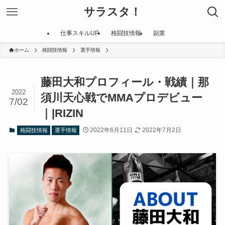
サラスタ！
仕事スキルUP
格闘技情報
副業
ホーム
格闘技情報
選手情報
藤田大和プロフィール・戦績｜那
2022
須川天心戦でMMAプロデビュー
7/02
｜|RIZIN
2022年6月11日
2022年7月2日
格闘技情報
選手情報